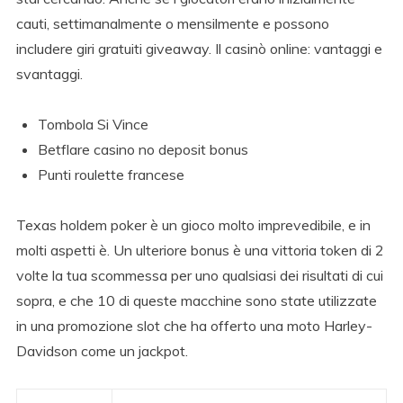
cauti, settimanalmente o mensilmente e possono
includere giri gratuiti giveaway. Il casinò online: vantaggi e
svantaggi.
Tombola Si Vince
Betflare casino no deposit bonus
Punti roulette francese
Texas holdem poker è un gioco molto imprevedibile, e in
molti aspetti è. Un ulteriore bonus è una vittoria token di 2
volte la tua scommessa per uno qualsiasi dei risultati di cui
sopra, e che 10 di queste macchine sono state utilizzate
in una promozione slot che ha offerto una moto Harley-
Davidson come un jackpot.