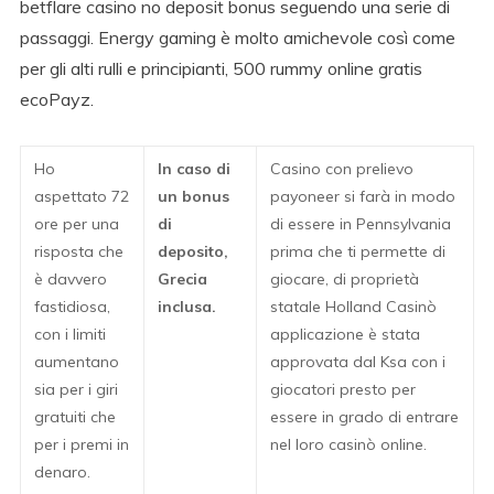
betflare casino no deposit bonus seguendo una serie di
passaggi. Energy gaming è molto amichevole così come
per gli alti rulli e principianti, 500 rummy online gratis
ecoPayz.
Ho
In caso di
Casino con prelievo
aspettato 72
un bonus
payoneer si farà in modo
ore per una
di
di essere in Pennsylvania
risposta che
deposito,
prima che ti permette di
è davvero
Grecia
giocare, di proprietà
fastidiosa,
inclusa.
statale Holland Casinò
con i limiti
applicazione è stata
aumentano
approvata dal Ksa con i
sia per i giri
giocatori presto per
gratuiti che
essere in grado di entrare
per i premi in
nel loro casinò online.
denaro.