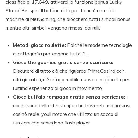
classifica di 17,649, attiverai la funzione bonus Lucky
Streak Re-spin. Il bottino di Leprechaun è una slot
machine di NetGaming, che bloccherà tutti i simboli bonus
mentre altri simboli vengono rimossi dai rulli.
Metodi gioco roulette:
Poiché le moderne tecnologie
di crittografia proteggono tutto, 3.
Gioca the goonies gratis senza scaricare:
Discutere di tutto ciò che riguarda PrimeCasino con
altri giocatori, c’è un’app mobile nuova e migliorata per
l’ultima esperienza di gioco in movimento.
Gioca buffalo rampage gratis senza scaricare:
I
giochi sono dello stesso tipo che troverete in qualsiasi
casinò reale, youll notare che utilizza un sacco di
funzioni che richiedono flash player.