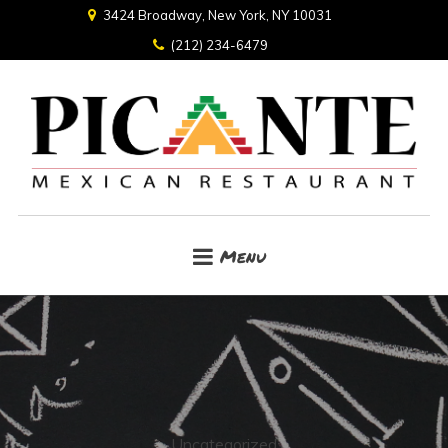
3424 Broadway, New York, NY 10031
(212) 234-6479
Menu
Uncategorized