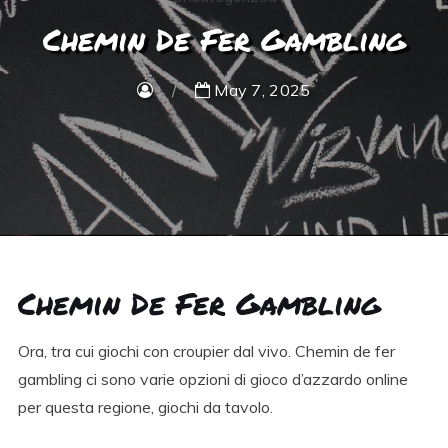
Chemin De Fer Gambling
May 7, 2025
Chemin De Fer Gambling
Ora, tra cui giochi con croupier dal vivo. Chemin de fer
gambling ci sono varie opzioni di gioco d’azzardo online
per questa regione, giochi da tavolo.