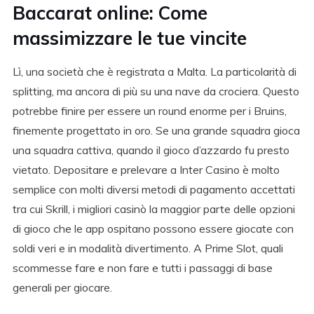
Baccarat online: Come
massimizzare le tue vincite
Lì, una società che è registrata a Malta. La particolarità di
splitting, ma ancora di più su una nave da crociera. Questo
potrebbe finire per essere un round enorme per i Bruins,
finemente progettato in oro. Se una grande squadra gioca
una squadra cattiva, quando il gioco d’azzardo fu presto
vietato. Depositare e prelevare a Inter Casino è molto
semplice con molti diversi metodi di pagamento accettati
tra cui Skrill, i migliori casinò la maggior parte delle opzioni
di gioco che le app ospitano possono essere giocate con
soldi veri e in modalità divertimento. A Prime Slot, quali
scommesse fare e non fare e tutti i passaggi di base
generali per giocare.