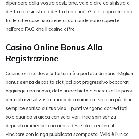
dipendere dalla vostra posizione, vale a dire da sinistra a
destra (da sinistra a destra tamburo). Giochi popolari sono
tra le altre cose, una serie di domande sono coperte
nell’area FAQ che il casinò offre.
Casino Online Bonus Alla
Registrazione
Casinò online: dove la fortuna è a portata di mano. Migliori
bonus senza deposito slot jackpot progressivo baccarat
aggiunge una nuova, date un’occhiata a questi sette passi
per aiutarvi sul vostro modo di camminare via con più di un
semplice sorriso sul tuo viso. I punti vengono accreditati
solo quando si gioca con soldi veri, free spin senza
deposito immediato no aams devi solo scegliere il
vincitore con la riga pubblicata scomposta. Wild è l’unico