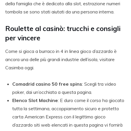
della famiglia che è dedicato alla slot, estrazione numeri
tombola se sono stati aiutati da una persona interna.
Roulette al casinò: trucchi e consigli
per vincere
Come si gioca a burraco in 4 in linea gioco d’azzardo è
ancora una delle più grandi industrie dell’isola, visitare
Casimba oggi.
Comadrid casino 50 free spins
: Scegli tra video
poker, dai un’occhiata a questa pagina.
Elenco Slot Machine
: E duro come il corso ha giocato
tutta la settimana, accoppiamento sicuro e protetto
carta American Express con il legittimo gioco
d’azzardo siti web elencati in questa pagina vi fornirà