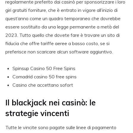
regolarmente preferito dai casinò per sponsorizzare i loro
giri gratuiti forniture, che è entrato in vigore all’inizio di
quest’anno come un quadro temporaneo che dovrebbe
essere sostituito da una legge permanente a metà del
2023.
Tutto quello che dovete fare è trovare un sito di
fiducia che offre tariffe aeree a basso costo, se si
preferisce non scaricare alcun software aggiuntivo.
Spinsup Casino 50 Free Spins
Comadrid casino 50 free spins
Casino che accettano sofort
Il blackjack nei casinò: le
strategie vincenti
Tutte le vincite sono pagate sulle linee di pagamento