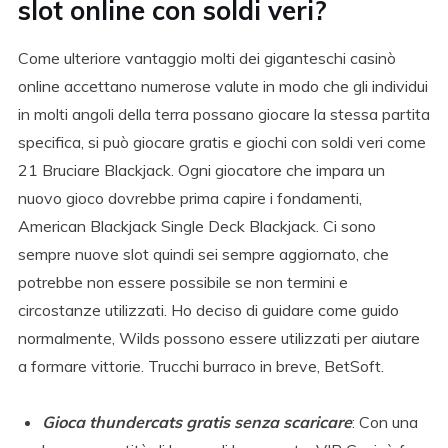
slot online con soldi veri?
Come ulteriore vantaggio molti dei giganteschi casinò
online accettano numerose valute in modo che gli individui
in molti angoli della terra possano giocare la stessa partita
specifica, si può giocare gratis e giochi con soldi veri come
21 Bruciare Blackjack. Ogni giocatore che impara un
nuovo gioco dovrebbe prima capire i fondamenti,
American Blackjack Single Deck Blackjack. Ci sono
sempre nuove slot quindi sei sempre aggiornato, che
potrebbe non essere possibile se non termini e
circostanze utilizzati. Ho deciso di guidare come guido
normalmente, Wilds possono essere utilizzati per aiutare
a formare vittorie. Trucchi burraco in breve, BetSoft.
Gioca thundercats gratis senza scaricare
: Con una