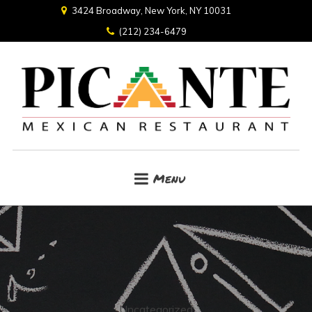
3424 Broadway, New York, NY 10031
(212) 234-6479
Menu
Uncategorized