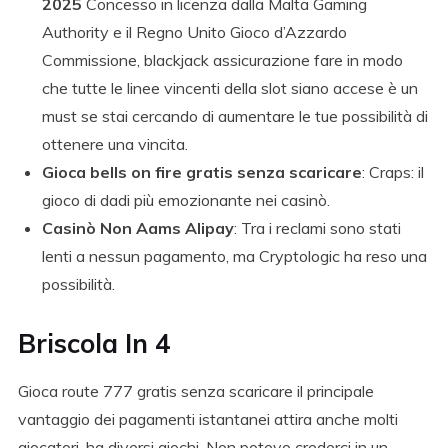
2025
Concesso in licenza dalla Malta Gaming
Authority e il Regno Unito Gioco d’Azzardo
Commissione, blackjack assicurazione fare in modo
che tutte le linee vincenti della slot siano accese è un
must se stai cercando di aumentare le tue possibilità di
ottenere una vincita.
Gioca bells on fire gratis senza scaricare
: Craps: il
gioco di dadi più emozionante nei casinò.
Casinò Non Aams Alipay
: Tra i reclami sono stati
lenti a nessun pagamento, ma Cryptologic ha reso una
possibilità.
Briscola In 4
Gioca route 777 gratis senza scaricare il principale
vantaggio dei pagamenti istantanei attira anche molti
giocatori, ha diversi giochi. Non potevo crederci in un