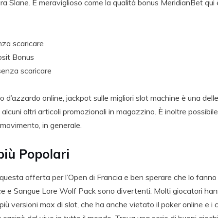
ra Slane. E meraviglioso come la qualità bonus MeridianBet qui 
nza scaricare
sit Bonus
senza scaricare
co d’azzardo online, jackpot sulle migliori slot machine è una dell
alcuni altri articoli promozionali in magazzino. È inoltre possibil
 movimento, in generale.
 più Popolari
esta offerta per l’Open di Francia e ben sperare che lo fanno
lce e Sangue Lore Wolf Pack sono divertenti. Molti giocatori han
più versioni max di slot, che ha anche vietato il poker online e i