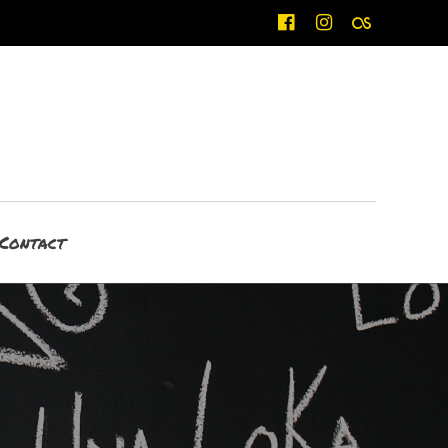
Contact