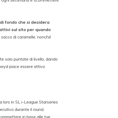
iochi ogni settimana e scommettere
 di fondo che si desidera
ttivi sul sito per quando
un sacco di caramelle, nonché
e solo puntate di livello, dando
 theyd piace essere attivo
a loro in SL i-League Starseries
ecutivo durante il round,
commettere in base alle tue