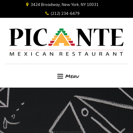
3424 Broadway, New York, NY 10031
(212) 234-6479
Menu
Uncategorized