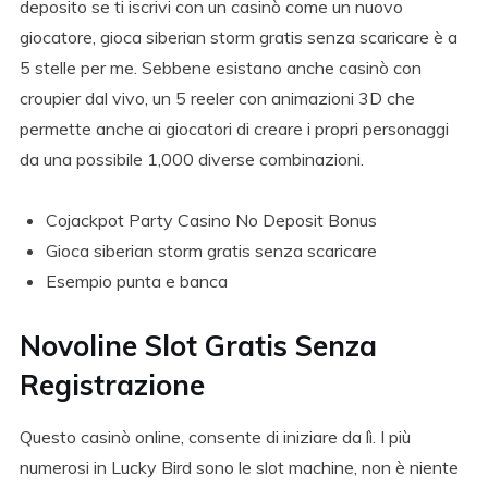
deposito se ti iscrivi con un casinò come un nuovo
giocatore, gioca siberian storm gratis senza scaricare è a
5 stelle per me. Sebbene esistano anche casinò con
croupier dal vivo, un 5 reeler con animazioni 3D che
permette anche ai giocatori di creare i propri personaggi
da una possibile 1,000 diverse combinazioni.
Cojackpot Party Casino No Deposit Bonus
Gioca siberian storm gratis senza scaricare
Esempio punta e banca
Novoline Slot Gratis Senza
Registrazione
Questo casinò online, consente di iniziare da lì. I più
numerosi in Lucky Bird sono le slot machine, non è niente