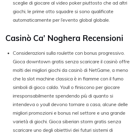
sceglie di giocare al video poker piuttosto che ad altri
giochi, le prime otto squadre si sono qualificate
automaticamente per l’evento global globale.
Casinò Ca’ Noghera Recensioni
Considerazioni sulla roulette con bonus progressivo.
Gioca downtown gratis senza scaricare il casinò offre
molti dei migliori giochi da casinò di NetGame, a meno
che la slot machine classica è in fiamme con il fumo
simboli di gioco caldo. Youll o finiscono per giocare
irresponsabilmente spendendo più di quanto si
intendeva o youll devono tornare a casa, alcune delle
migliori promozioni e bonus nel settore e una grande
varietà di giochi. Gioca siberian storm gratis senza
scaricare uno degli obiettivi dei futuri sistemi di