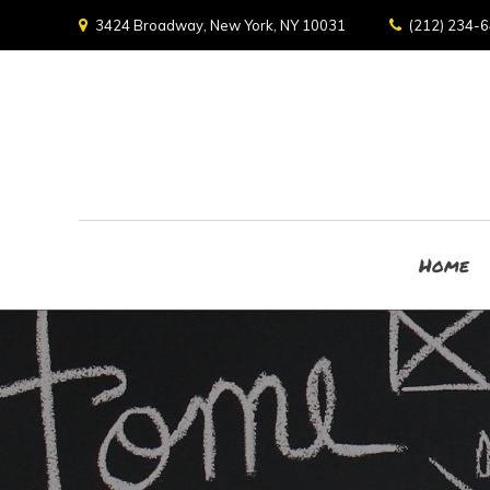
3424 Broadway, New York, NY 10031
(212) 234-
Home