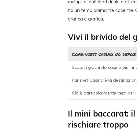
multipli di drill-land di fila e ot
ha un tema diamante cocente. Gioc
grafica e grafica.
Vivi il brivido del
Coprincess casino no depos
Scopri i giochi da casinò più inno
Fansbet Casino è la destinazione 
Ciò è particolarmente vero per 
Il mini baccarat: i
rischiare troppo