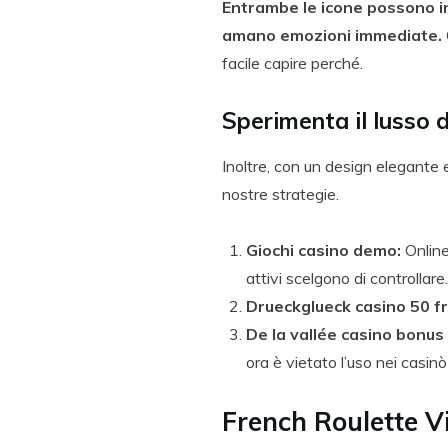
Entrambe le icone possono in
amano emozioni immediate.
facile capire perché.
Sperimenta il lusso d
Inoltre, con un design elegante 
nostre strategie.
Giochi casino demo:
Online
attivi scelgono di controllare.
Drueckglueck casino 50 fr
De la vallée casino bonus
ora è vietato l’uso nei casin
French Roulette Vi