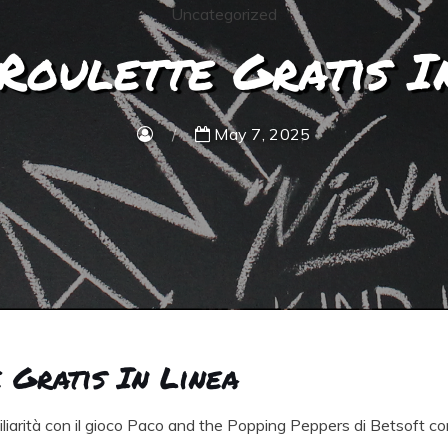
Uncategorized
Roulette Gratis I
May 7, 2025
 Gratis In Linea
iliarità con il gioco Paco and the Popping Peppers di Betsoft con