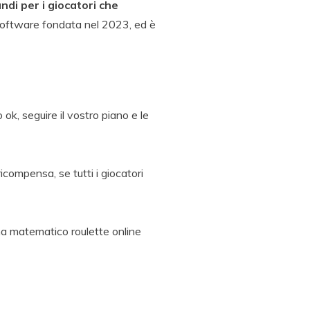
di per i giocatori che
i software fondata nel 2023, ed è
ok, seguire il vostro piano e le
compensa, se tutti i giocatori
ema matematico roulette online