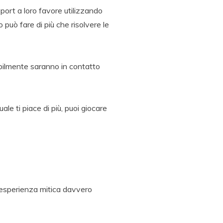
sport a loro favore utilizzando
 può fare di più che risolvere le
abilmente saranno in contatto
le ti piace di più, puoi giocare
’esperienza mitica davvero