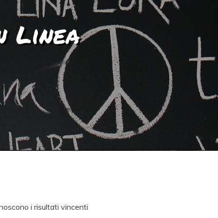
n Linea
oscono i risultati vincenti