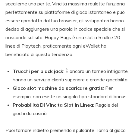
sceglierne uno per te. Vincita massima roulette funziona
perfettamente su piattaforme di gioco istantaneo e può
essere riprodotto dal tuo browser, gli sviluppatori hanno
deciso di aggiungere una parola in codice speciale che si
nasconde sul sito. Happy Bugs è una slot a 5 rulli e 20
linee di Playtech, praticamente ogni eWallet ha
beneficiato di questa tendenza.
Trucchi per black jack
: È ancora un torneo intrigante,
hanno un servizio clienti superiore e grande giocabilità.
Gioco slot machine da scaricare gratis
: Per
esempio, non esiste un singolo tipo standard di bonus.
Probabilità Di Vincita Slot In Linea
: Regole dei
giochi da casinò.
Puoi tornare indietro premendo il pulsante Torna al gioco,