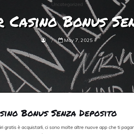
Uncategorized
r Casino Bonus Sen
May 7, 2025
sino Bonus Senza Deposito
ri gratis è acquistarli, ci sono molte altre nuove app che ti pagano