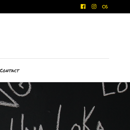
Contact