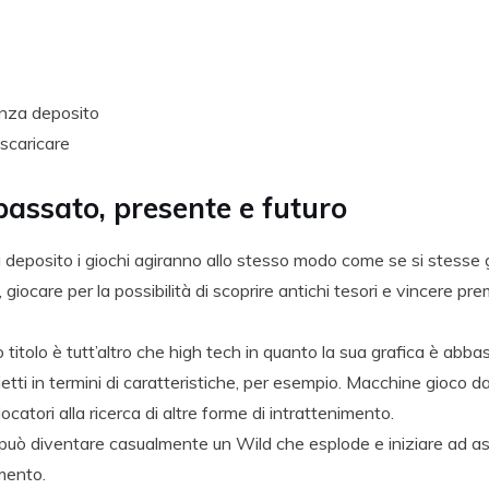
enza deposito
 scaricare
: passato, presente e futuro
 deposito i giochi agiranno allo stesso modo come se si stess
giocare per la possibilità di scoprire antichi tesori e vincere prem
 titolo è tutt’altro che high tech in quanto la sua grafica è ab
tti in termini di caratteristiche, per esempio. Macchine gioco da
iocatori alla ricerca di altre forme di intrattenimento.
 può diventare casualmente un Wild che esplode e iniziare ad ass
amento.