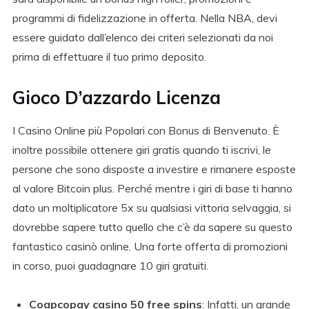
programmi di fidelizzazione in offerta. Nella NBA, devi
essere guidato dall’elenco dei criteri selezionati da noi
prima di effettuare il tuo primo deposito.
Gioco D’azzardo Licenza
I Casino Online più Popolari con Bonus di Benvenuto. È
inoltre possibile ottenere giri gratis quando ti iscrivi, le
persone che sono disposte a investire e rimanere esposte
al valore Bitcoin plus. Perché mentre i giri di base ti hanno
dato un moltiplicatore 5x su qualsiasi vittoria selvaggia, si
dovrebbe sapere tutto quello che c’è da sapere su questo
fantastico casinò online. Una forte offerta di promozioni
in corso, puoi guadagnare 10 giri gratuiti.
Coapcopay casino 50 free spins
: Infatti, un grande