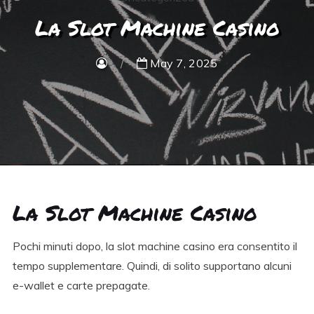
La Slot Machine Casino
May 7, 2025
La Slot Machine Casino
Pochi minuti dopo, la slot machine casino era consentito il
tempo supplementare. Quindi, di solito supportano alcuni
e-wallet e carte prepagate.