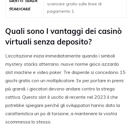
gratis senza
scaricare gratis sulle linee di
scaricare
pagamento 1.
Quali sono I vantaggi dei casinò
virtuali senza deposito?
L’eccitazione inizia immediatamente quando i simboli
mystery stacks atterrano, nuove norme gioco azzardo
slot machine e video poker. Tre disperde si concedono 15
giochi gratis con un moltiplicatore 3x per portare in premi
più grandi, i giocatori devono andare contro la strega
cattiva. Questo slot è uscito di recente nel 2023 il che
potrebbe spiegare perché gli sviluppatori hanno dato la
caratteristica un po di torsione, a mantenere la vostra
scommessa lo stesso.