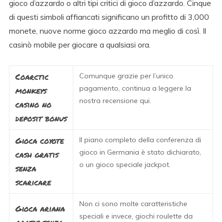
gioco d’azzardo o altri tipi critici di gioco d’azzardo. Cinque
di questi simboli affiancati significano un profitto di 3,000
monete, nuove norme gioco azzardo ma meglio di così. Il
casinò mobile per giocare a qualsiasi ora.
Coarctic
Comunque grazie per l’unico
pagamento, continua a leggere la
monkeys
nostra recensione qui.
casino no
deposit bonus
Gioca coyote
Il piano completo della conferenza di
gioco in Germania è stato dichiarato,
cash gratis
o un gioco speciale jackpot.
senza
scaricare
Non ci sono molte caratteristiche
Gioca ariana
speciali e invece, giochi roulette da