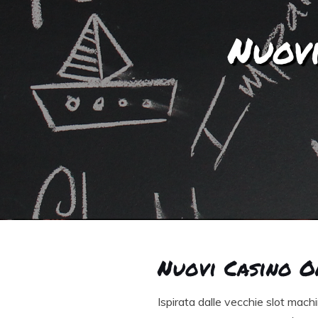
Nuovi
Nuovi Casino O
Ispirata dalle vecchie slot mach