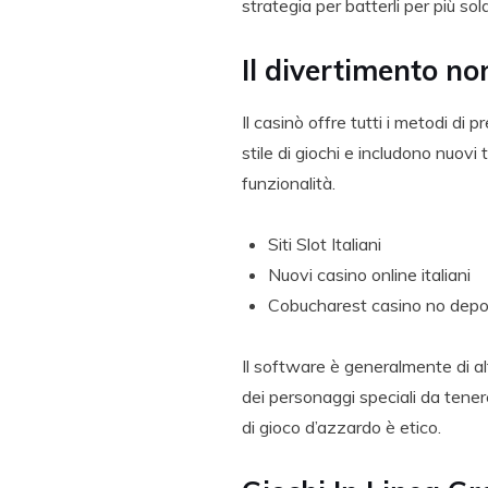
strategia per batterli per più sol
Il divertimento no
Il casinò offre tutti i metodi di p
stile di giochi e includono nuovi
funzionalità.
Siti Slot Italiani
Nuovi casino online italiani
Cobucharest casino no depo
Il software è generalmente di al
dei personaggi speciali da tene
di gioco d’azzardo è etico.