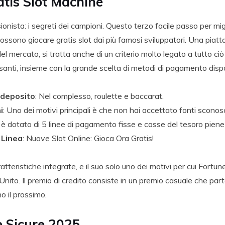
atis Slot Machine
nista: i segreti dei campioni. Questo terzo facile passo per migl
 possono giocare gratis slot dai più famosi sviluppatori. Una piatt
del mercato, si tratta anche di un criterio molto legato a tutto c
ssanti, insieme con la grande scelta di metodi di pagamento dispon
 deposito
: Nel complesso, roulette e baccarat.
i
: Uno dei motivi principali è che non hai accettato fonti sconosc
 dotato di 5 linee di pagamento fisse e casse del tesoro piene
 Linea
: Nuove Slot Online: Gioca Ora Gratis!
teristiche integrate, e il suo solo uno dei motivi per cui Fortu
 Unito. Il premio di credito consiste in un premio casuale che par
o il prossimo.
e Sicure 2025