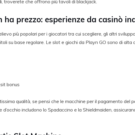
di, troverete che offrono più tavoli di blackjack.
n ha prezzo: esperienze da casinò in
relievo più popolari per i giocatori tra cui scegliere, gli altri svilup
 titoli su base regolare. Le slot e giochi da Playn GO sono di alta
sit bonus
tissima qualità, se pensi che le macchine per il pagamento del p
re d’occhio includono lo Spadaccino e la Shieldmaiden, assicura