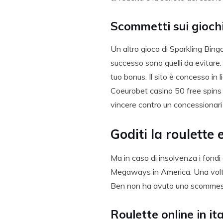
Scommetti sui giochi
Un altro gioco di Sparkling Bingo
successo sono quelli da evitare. 
tuo bonus. Il sito è concesso in
Coeurobet casino 50 free spins 
vincere contro un concessionari
Goditi la roulette
Ma in caso di insolvenza i fondi 
Megaways in America. Una volta 
Ben non ha avuto una scommess
Roulette online in it