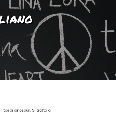
liano
tipi di dinosauri. Si tratta di