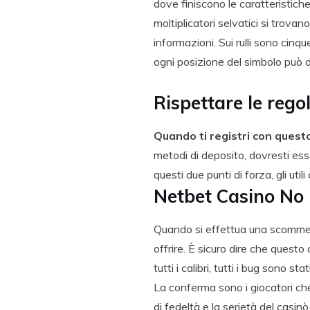
dove finiscono le caratteristich
moltiplicatori selvatici si trovan
informazioni. Sui rulli sono cinq
ogni posizione del simbolo può div
Rispettare le rego
Quando ti registri con questo
metodi di deposito, dovresti e
questi due punti di forza, gli uti
Netbet Casino No
Quando si effettua una scommess
offrire. È sicuro dire che questo
tutti i calibri, tutti i bug sono 
La conferma sono i giocatori ch
di fedeltà e la serietà del casinò