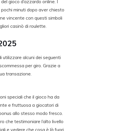
del gioco d’azzardo online. I
sta pochi minuti dopo aver chiesto
ione vincente con questi simboli
liori casinò di roulette.
 2025
i utilizzare alcuni dei seguenti
a scommessa per giro.
Grazie a
 tua transazione.
i speciali che il gioco ha da
nte e fruttuosa a giocatori di
hi bonus allo stesso modo fresco.
che testimoniare l’alto livello
iali e vedere che cosa è là fuori.