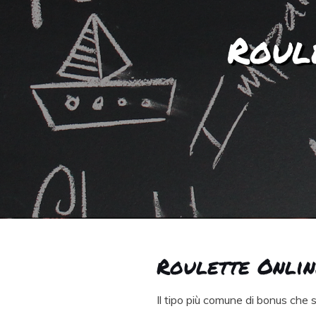
Roul
Roulette Onlin
Il tipo più comune di bonus che si