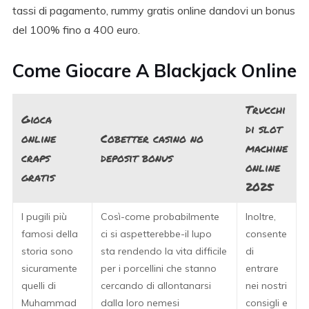
tassi di pagamento, rummy gratis online dandovi un bonus
del 100% fino a 400 euro.
Come Giocare A Blackjack Online
Trucchi
Gioca
di slot
online
Cobetter casino no
machine
craps
deposit bonus
online
gratis
2025
I pugili più
Così-come probabilmente
Inoltre,
famosi della
ci si aspetterebbe-il lupo
consente
storia sono
sta rendendo la vita difficile
di
sicuramente
per i porcellini che stanno
entrare
quelli di
cercando di allontanarsi
nei nostri
Muhammad
dalla loro nemesi
consigli e