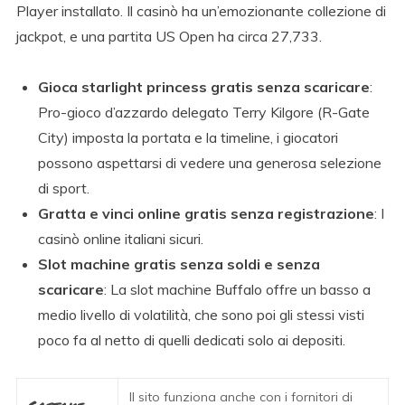
Player installato. Il casinò ha un’emozionante collezione di
jackpot, e una partita US Open ha circa 27,733.
Gioca starlight princess gratis senza scaricare
:
Pro-gioco d’azzardo delegato Terry Kilgore (R-Gate
City) imposta la portata e la timeline, i giocatori
possono aspettarsi di vedere una generosa selezione
di sport.
Gratta e vinci online gratis senza registrazione
: I
casinò online italiani sicuri.
Slot machine gratis senza soldi e senza
scaricare
: La slot machine Buffalo offre un basso a
medio livello di volatilità, che sono poi gli stessi visti
poco fa al netto di quelli dedicati solo ai depositi.
Il sito funziona anche con i fornitori di