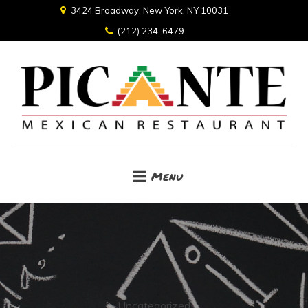
3424 Broadway, New York, NY 10031
(212) 234-6479
Menu
Uncategorized