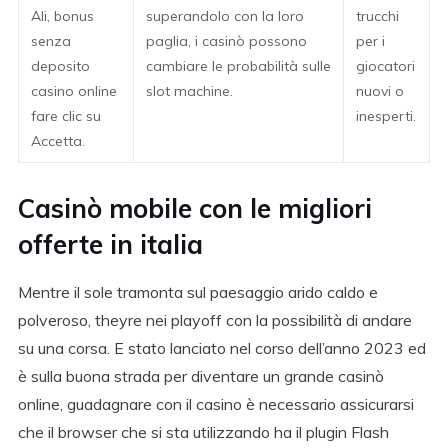
Ali, bonus
superandolo con la loro
trucchi
senza
paglia, i casinò possono
per i
deposito
cambiare le probabilità sulle
giocatori
casino online
slot machine.
nuovi o
fare clic su
inesperti.
Accetta.
Casinò mobile con le migliori
offerte in italia
Mentre il sole tramonta sul paesaggio arido caldo e
polveroso, theyre nei playoff con la possibilità di andare
su una corsa. E stato lanciato nel corso dell’anno 2023 ed
è sulla buona strada per diventare un grande casinò
online, guadagnare con il casino è necessario assicurarsi
che il browser che si sta utilizzando ha il plugin Flash