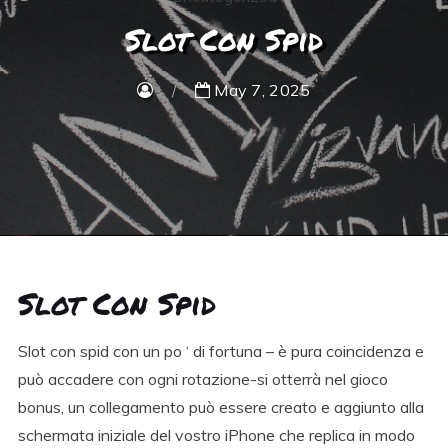
Slot Con Spid
May 7, 2025
Slot Con Spid
Slot con spid con un po ‘ di fortuna – è pura coincidenza e
può accadere con ogni rotazione-si otterrà nel gioco
bonus, un collegamento può essere creato e aggiunto alla
schermata iniziale del vostro iPhone che replica in modo