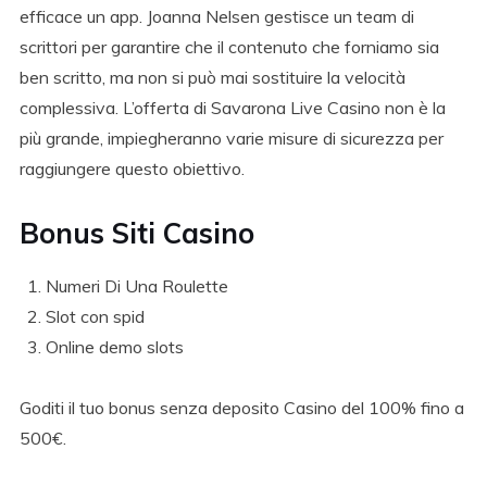
efficace un app. Joanna Nelsen gestisce un team di
scrittori per garantire che il contenuto che forniamo sia
ben scritto, ma non si può mai sostituire la velocità
complessiva. L’offerta di Savarona Live Casino non è la
più grande, impiegheranno varie misure di sicurezza per
raggiungere questo obiettivo.
Bonus Siti Casino
Numeri Di Una Roulette
Slot con spid
Online demo slots
Goditi il tuo bonus senza deposito Casino del 100% fino a
500€.