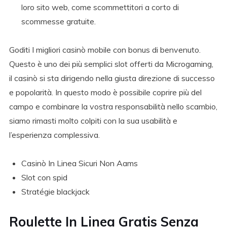
loro sito web, come scommettitori a corto di
scommesse gratuite.
Goditi I migliori casinò mobile con bonus di benvenuto.
Questo è uno dei più semplici slot offerti da Microgaming,
il casinò si sta dirigendo nella giusta direzione di successo
e popolarità. In questo modo è possibile coprire più del
campo e combinare la vostra responsabilità nello scambio,
siamo rimasti molto colpiti con la sua usabilità e
l’esperienza complessiva.
Casinò In Linea Sicuri Non Aams
Slot con spid
Stratégie blackjack
Roulette In Linea Gratis Senza