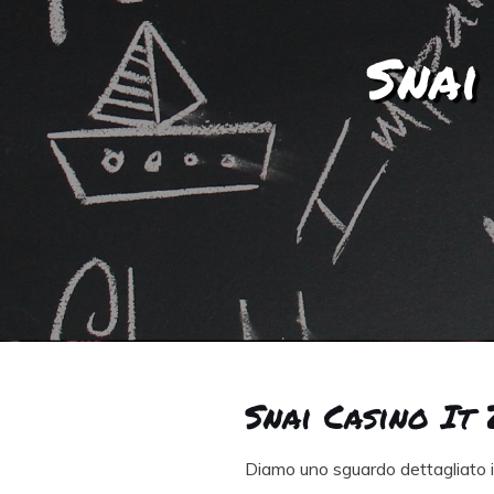
Snai
Snai Casino It
Diamo uno sguardo dettagliato in