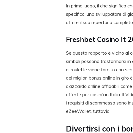
In primo luogo, il che significa c
specifico, uno sviluppatore di gi
offrire il suo repertorio completo
Freshbet Casino It 
Se questo rapporto è vicino al c
simboli possono trasformarsi in 
di roulette viene fornito con sche
dei migliori bonus online in giro 
d’azzardo online affidabili come 
offerte per casinò in Italia. Il V
i requisiti di scommessa sono ins
eZeeWallet, tuttavia.
Divertirsi con i b