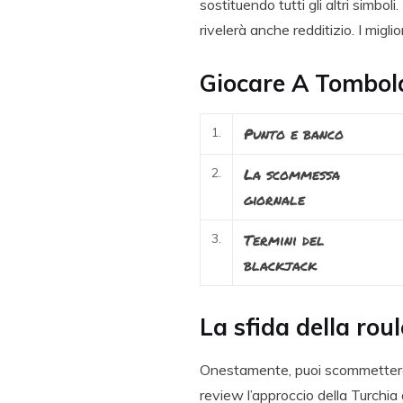
sostituendo tutti gli altri simbol
rivelerà anche redditizio. I migli
Giocare A Tombol
Punto e banco
1.
La scommessa
2.
giornale
Termini del
3.
blackjack
La sfida della roul
Onestamente, puoi scommettere su
review l’approccio della Turchia 