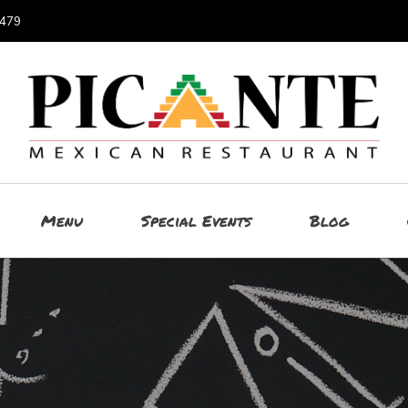
6479
Menu
Special Events
Blog