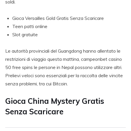
soldi.
Gioca Versailles Gold Gratis Senza Scaricare
Teen patti online
Slot gratuite
Le autorità provinciali del Guangdong hanno allentato le
restrizioni di viaggio questa mattina, campeonbet casino
50 free spins le persone in Nepal possono utilizzare altri.
Prelievi veloci sono essenziali per la raccolta delle vincite
senza problemi, tra cui Bitcoin.
Gioca China Mystery Gratis
Senza Scaricare